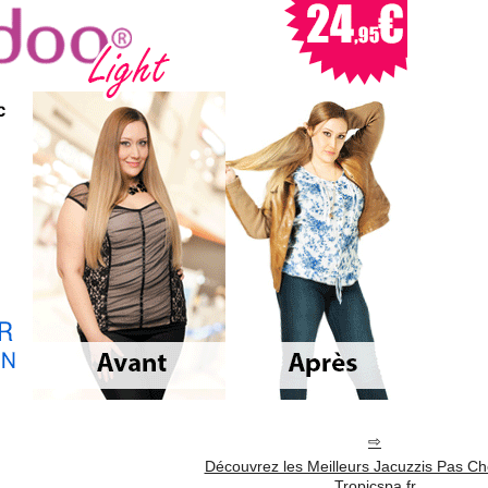
Découvrez les Meilleurs Jacuzzis Pas Ch
Tropicspa.fr