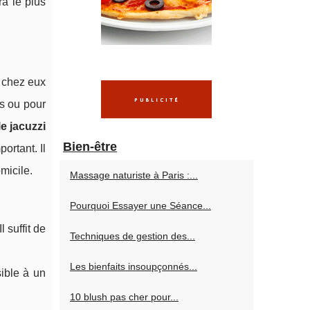
ra le plus
e chez eux
és ou pour
le jacuzzi
Bien-être
ortant. Il
micile.
Massage naturiste à Paris :...
Pourquoi Essayer une Séance...
 suffit de
Techniques de gestion des...
Les bienfaits insoupçonnés...
sible à un
10 blush pas cher pour...