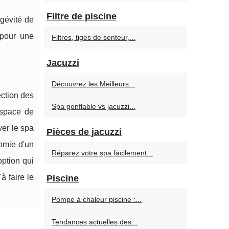
Filtre de piscine
ngévité de
 pour une
Filtres, tiges de senteur,...
Jacuzzi
Découvrez les Meilleurs...
ction des
Spa gonflable vs jacuzzi...
espace de
ver le spa
Pièces de jacuzzi
nomie d'un
Réparez votre spa facilement...
option qui
à faire le
Piscine
Pompe à chaleur piscine :...
Tendances actuelles des...