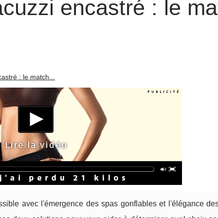
acuzzi encastré : le ma
astré : le match...
essible avec l'émergence des spas gonflables et l'élégance des