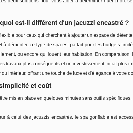
ces deux solutions pour vous aider à déterminer quel choix se
uoi est-il différent d'un jacuzzi encastré ?
lexible pour ceux qui cherchent à ajouter un espace de détent
 à démonter, ce type de spa est parfait pour les budgets limit
llement, ou encore qui louent leur habitation. En comparaison,
des travaux plus conséquents et un investissement initial plus imp
 ou intérieur, offrant une touche de luxe et d'élégance à votre do
implicité et coût
être mis en place en quelques minutes sans outils spécifiques. Il
eur à celui des jacuzzis encastrés, le spa gonflable est acces