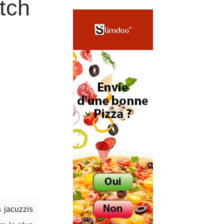
tch
 jacuzzis