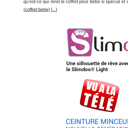
qu'est-ce qui rend le coffret pour bébé si spécial et
(
coffret bebe
) [
...
]